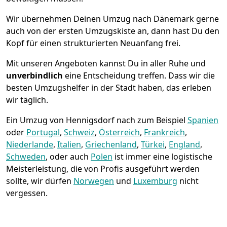
Wir übernehmen Deinen Umzug nach Dänemark gerne
auch von der ersten Umzugskiste an, dann hast Du den
Kopf für einen strukturierten Neuanfang frei.
Mit unseren Angeboten kannst Du in aller Ruhe und
unverbindlich
eine Entscheidung treffen. Dass wir die
besten Umzugshelfer in der Stadt haben, das erleben
wir täglich.
Ein Umzug von Hennigsdorf nach zum Beispiel
Spanien
oder
Portugal
,
Schweiz
,
Österreich
,
Frankreich
,
Niederlande
,
Italien
,
Griechenland
,
Türkei
,
England
,
Schweden
, oder auch
Polen
ist immer eine logistische
Meisterleistung, die von Profis ausgeführt werden
sollte, wir dürfen
Norwegen
und
Luxemburg
nicht
vergessen.