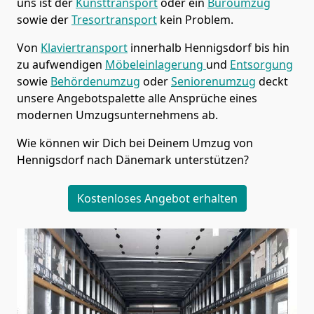
uns ist der
Kunsttransport
oder ein
Büroumzug
sowie der
Tresortransport
kein Problem.
Von
Klaviertransport
innerhalb
Hennigsdorf
bis hin
zu aufwendigen
Möbeleinlagerung
und
Entsorgung
sowie
Behördenumzug
oder
Seniorenumzug
deckt
unsere Angebotspalette alle Ansprüche eines
modernen Umzugsunternehmens ab.
Wie können wir Dich bei Deinem Umzug von
Hennigsdorf
nach Dänemark
unterstützen?
Kostenloses Angebot erhalten