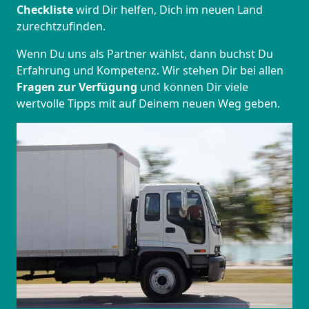
Checkliste
wird Dir helfen, Dich im neuen Land
zurechtzufinden.
Wenn Du uns als Partner wählst, dann buchst Du
Erfahrung und Kompetenz. Wir stehen Dir bei allen
Fragen zur Verfügung
und können Dir viele
wertvolle Tipps mit auf Deinem neuen Weg geben.