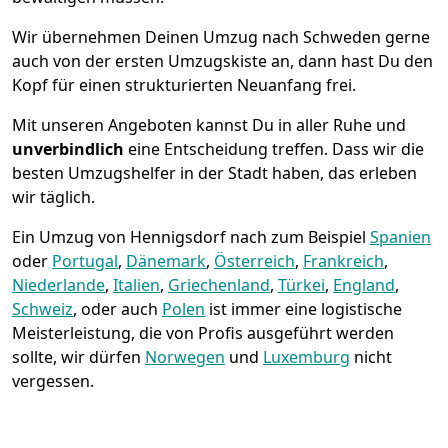
Wir übernehmen Deinen Umzug nach Schweden gerne
auch von der ersten Umzugskiste an, dann hast Du den
Kopf für einen strukturierten Neuanfang frei.
Mit unseren Angeboten kannst Du in aller Ruhe und
unverbindlich
eine Entscheidung treffen. Dass wir die
besten Umzugshelfer in der Stadt haben, das erleben
wir täglich.
Ein Umzug von Hennigsdorf nach zum Beispiel
Spanien
oder
Portugal
,
Dänemark
,
Österreich
,
Frankreich
,
Niederlande
,
Italien
,
Griechenland
,
Türkei
,
England
,
Schweiz
, oder auch
Polen
ist immer eine logistische
Meisterleistung, die von Profis ausgeführt werden
sollte, wir dürfen
Norwegen
und
Luxemburg
nicht
vergessen.