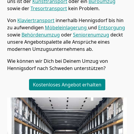
uns ist der
Kunsttransport
oder ein
Büroumzug
sowie der
Tresortransport
kein Problem.
Von
Klaviertransport
innerhalb
Hennigsdorf
bis hin
zu aufwendigen
Möbeleinlagerung
und
Entsorgung
sowie
Behördenumzug
oder
Seniorenumzug
deckt
unsere Angebotspalette alle Ansprüche eines
modernen Umzugsunternehmens ab.
Wie können wir Dich bei Deinem Umzug von
Hennigsdorf
nach Schweden
unterstützen?
Kostenloses Angebot erhalten