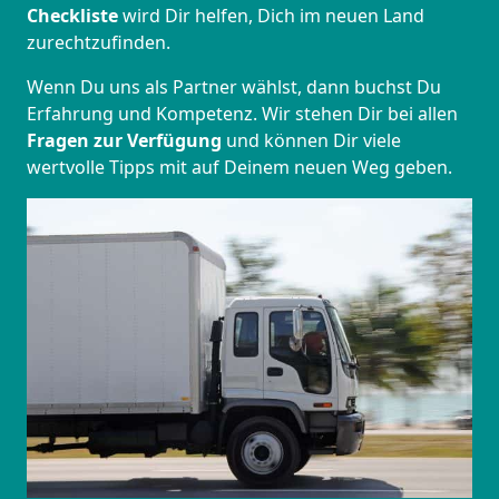
Checkliste
wird Dir helfen, Dich im neuen Land
zurechtzufinden.
Wenn Du uns als Partner wählst, dann buchst Du
Erfahrung und Kompetenz. Wir stehen Dir bei allen
Fragen zur Verfügung
und können Dir viele
wertvolle Tipps mit auf Deinem neuen Weg geben.