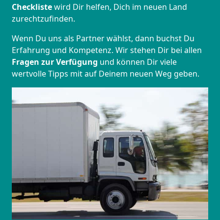
Checkliste
wird Dir helfen, Dich im neuen Land
zurechtzufinden.
Wenn Du uns als Partner wählst, dann buchst Du
Erfahrung und Kompetenz. Wir stehen Dir bei allen
Fragen zur Verfügung
und können Dir viele
wertvolle Tipps mit auf Deinem neuen Weg geben.