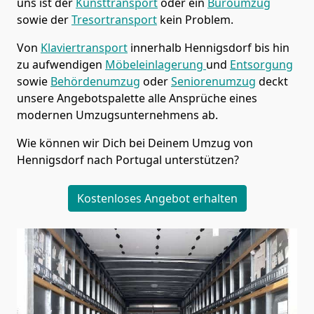
uns ist der
Kunsttransport
oder ein
Büroumzug
sowie der
Tresortransport
kein Problem.
Von
Klaviertransport
innerhalb
Hennigsdorf
bis hin
zu aufwendigen
Möbeleinlagerung
und
Entsorgung
sowie
Behördenumzug
oder
Seniorenumzug
deckt
unsere Angebotspalette alle Ansprüche eines
modernen Umzugsunternehmens ab.
Wie können wir Dich bei Deinem Umzug von
Hennigsdorf
nach Portugal
unterstützen?
Kostenloses Angebot erhalten