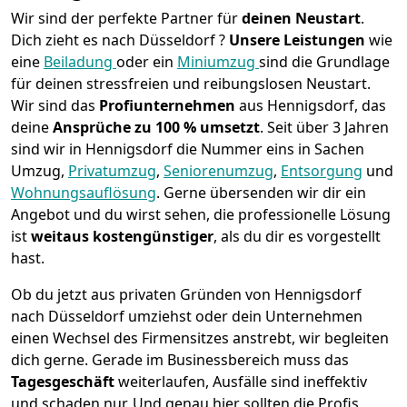
Wir sind der perfekte Partner für
deinen Neustart
.
Dich zieht es nach Düsseldorf ?
Unsere Leistungen
wie
eine
Beiladung
oder ein
Miniumzug
sind die Grundlage
für deinen stressfreien und reibungslosen Neustart.
Wir sind das
Profiunternehmen
aus Hennigsdorf, das
deine
Ansprüche zu 100 % umsetzt
. Seit über 3 Jahren
sind wir in Hennigsdorf die Nummer eins in Sachen
Umzug,
Privatumzug
,
Seniorenumzug
,
Entsorgung
und
Wohnungsauflösung
.
Gerne übersenden wir dir ein
Angebot und du wirst sehen, die professionelle Lösung
ist
weitaus kostengünstiger
, als du dir es vorgestellt
hast.
Ob du jetzt aus privaten Gründen von Hennigsdorf
nach Düsseldorf umziehst oder dein Unternehmen
einen Wechsel des Firmensitzes anstrebt, wir begleiten
dich gerne. Gerade im Businessbereich muss das
Tagesgeschäft
weiterlaufen, Ausfälle sind ineffektiv
und schaden nur. Und genau hier sollten die Profis