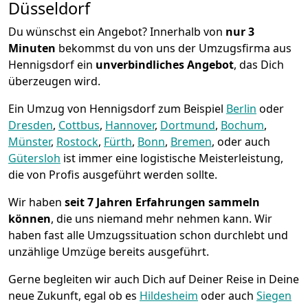
Düsseldorf
Du wünschst ein Angebot? Innerhalb von
nur 3
Minuten
bekommst du von uns der Umzugsfirma aus
Hennigsdorf ein
unverbindliches Angebot
, das Dich
überzeugen wird.
Ein Umzug von Hennigsdorf zum Beispiel
Berlin
oder
Dresden
,
Cottbus
,
Hannover
,
Dortmund
,
Bochum
,
Münster
,
Rostock
,
Fürth
,
Bonn
,
Bremen
, oder auch
Gütersloh
ist immer eine logistische Meisterleistung,
die von Profis ausgeführt werden sollte.
Wir haben
seit
7 Jahren Erfahrungen sammeln
können
, die uns niemand mehr nehmen kann. Wir
haben fast alle Umzugssituation schon durchlebt und
unzählige Umzüge bereits ausgeführt.
Gerne begleiten wir auch Dich auf Deiner Reise in Deine
neue Zukunft, egal ob es
Hildesheim
oder auch
Siegen