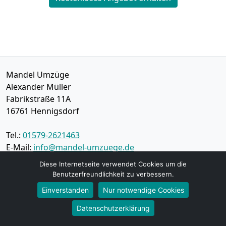
Mandel Umzüge
Alexander Müller
Fabrikstraße 11A
16761
Hennigsdorf
Tel.:
01579-2621463
E-Mail:
info@mandel-umzuege.de
Diese Internetseite verwendet Cookies um die
Öffnungszeiten:
Mo - Sa: 09:00 - 16:00 Uhr
Benutzerfreundlichkeit zu verbessern.
Einverstanden
Nur notwendige Cookies
Impressum
Datenschutzerklärung
Datenschutz